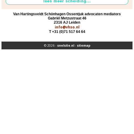
Pensioen
>
Kinderen
>
Van Hartingsveldt Schönhagen Ossentjuk advocaten mediators
Gabriël Metzustraat 46
2316 AJ Leiden
info@vhso.nl
Problemen met de
T +31 (0)71 517 64 64
omgangsregeling
>
© 2026 -
snelsite.nl
-
sitemap
vFAS
>
Nieuws
>
Contact
>