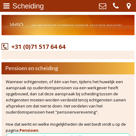
Scheiding
Advocaten mediators regio
Van Hartingsveldt Schönhagen
Leiden Oegstgeest
>
Ossentjuk advocaten mediators
Gabriël Metzustraat 46 , 2316 AJ
Leiden
Familierecht
>
+31 (0)71 517 64 64
+31 (0)71 517 64 64
info@vhso.nl
Erfrecht
>
Kvk: - 60459271
BTWnr: NL853919902B01
Caroline Schönhagen
>
Pensioen en scheiding
Marco Ossentjuk
>
Wanneer echtgenoten, of één van hen, tijdens het huwelijk een
aanspraak op ouderdomspensioen via een werkgever heeft
opgebouwd, dan zal deze aanspraak bij scheiding tussen de
Mediation
>
echtgenoten moeten worden verdeeld tenzij echtgenoten samen
afspreken om dat niet te doen. Het verdelen van het
Scheiding
>
ouderdomspensioen heet "pensioenverevening".
Alimentatie
>
Hoe dat werkt en welke mogelijkheden de wet biedt vindt u op de
pagina
Pensioen
.