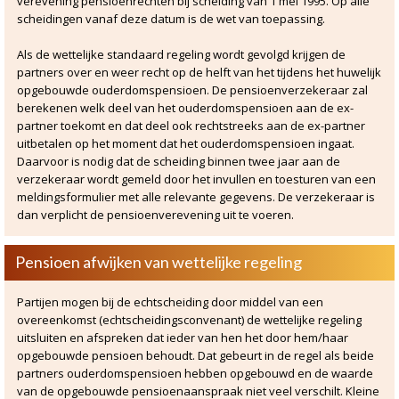
verevening pensioenrechten bij scheiding van 1 mei 1995. Op alle
Pensioen
>
scheidingen vanaf deze datum is de wet van toepassing.
Kinderen
>
Als de wettelijke standaard regeling wordt gevolgd krijgen de
partners over en weer recht op de helft van het tijdens het huwelijk
Problemen met de
opgebouwde ouderdomspensioen. De pensioenverzekeraar zal
omgangsregeling
>
berekenen welk deel van het ouderdomspensioen aan de ex-
partner toekomt en dat deel ook rechtstreeks aan de ex-partner
vFAS
>
uitbetalen op het moment dat het ouderdomspensioen ingaat.
Daarvoor is nodig dat de scheiding binnen twee jaar aan de
verzekeraar wordt gemeld door het invullen en toesturen van een
Nieuws
>
meldingsformulier met alle relevante gegevens. De verzekeraar is
dan verplicht de pensioenverevening uit te voeren.
Contact
>
Pensioen afwijken van wettelijke regeling
Partijen mogen bij de echtscheiding door middel van een
overeenkomst (echtscheidingsconvenant) de wettelijke regeling
uitsluiten en afspreken dat ieder van hen het door hem/haar
opgebouwde pensioen behoudt. Dat gebeurt in de regel als beide
partners ouderdomspensioen hebben opgebouwd en de waarde
van de opgebouwde pensioenaanspraak niet veel verschilt. Kleine