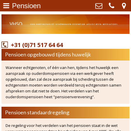
Pensioen
Advocaten mediators regio
Van Hartingsveldt Schönhagen
Leiden Oegstgeest
>
Ossentjuk advocaten mediators
Gabriël Metzustraat 46 , 2316 AJ
Leiden
Familierecht
>
+31 (0)71 517 64 64
+31 (0)71 517 64 64
info@vhso.nl
Erfrecht
>
Pensioen opgebouwd tijdens huwelijk
Kvk: - 60459271
BTWnr: NL853919902B01
Caroline Schönhagen
>
Wanneer echtgenoten, of één van hen, tijdens het huwelijk een
aanspraak op ouderdomspensioen via een werkgever heeft
Marco Ossentjuk
>
opgebouwd, dan zal deze aanspraak bij scheiding tussen de
echtgenoten moeten worden verdeeld tenzij echtgenoten samen
afspreken om dat niet te doen. Het verdelen van het
Mediation
>
ouderdomspensioen heet "pensioenverevening".
Scheiding
>
Pensioen standaardregeling
Alimentatie
>
De regeling voor het verdelen van het pensioen staat in de wet