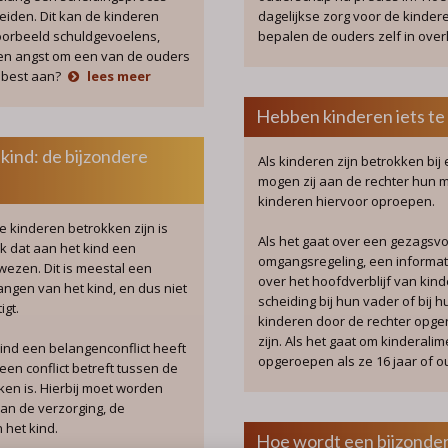
eiden. Dit kan de kinderen
dagelijkse zorg voor de kinder
oorbeeld schuldgevoelens,
bepalen de ouders zelf in over
d en angst om een van de ouders
t best aan?
lees meer
Hebben kinderen iets te
kind: de bijzondere
Als kinderen zijn betrokken bi
mogen zij aan de rechter hun m
kinderen hiervoor oproepen.
e kinderen betrokken zijn is
Als het gaat over een gezagsvo
k dat aan het kind een
omgangsregeling, een informati
wezen. Dit is meestal een
over het hoofdverblijf van kin
angen van het kind, en dus niet
scheiding bij hun vader of bi
igt.
kinderen door de rechter opger
zijn. Als het gaat om kinderali
 kind een belangenconflict heeft
opgeroepen als ze 16 jaar of ou
een conflict betreft tussen de
ken is. Hierbij moet worden
van de verzorging, de
 het kind.
Hoe wordt een bijzonde