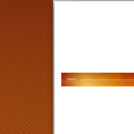
Hoe werkt de benoeming
curator?
Daarvoor moet bij de rechtban
ingediend om een bijzondere c
dergelijk verzoek kan worden in
(pleeg)ouders of de voogd van h
instelling. Als een kind een ve
wil indienen kan dat door midde
het kind zelf aan de rechtbank.
Dit kan in een lopende procedu
geen sprake is van een procedu
dat de rechter zelf in een lop
daartoe een verzoek van bov
hebben ontvangen – een bijzon
benoemd.