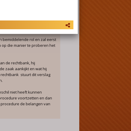
. Dit kan bijvoorbeeld zijn het
een kind wil wonen en waarom.
et het kind, de direct
en (school, pleegouders,
n bemiddelende rol en zal eerst
 op die manier te proberen het
aan de rechtbank, hij
de zaak aankijkt en wat hij
 rechtbank stuurt dit verslag
n.
eschil niet heeft kunnen
procedure voortzetten en dan
ie procedure de belangen van