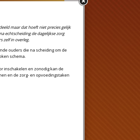
nk een verzoek worden
urator te benoemen. Een
ngediend door het kind zelf, de
het kind of door de
d een verzoek om een bijzondere
or het sturen van een brief of
 rechtbank.
re maar dit kan ook ook als er
ocedure. Daarnaast is het
n een lopende procedure – dus
 van bovengenoemde personen
zondere curator voor het kind
e curator
nwoordigt de belangen van een
 bepaalt de rechter de precieze