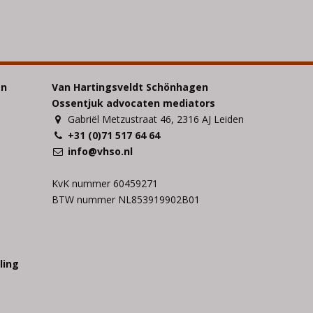
en
Van Hartingsveldt Schönhagen
Ossentjuk advocaten mediators
Gabriël Metzustraat 46, 2316 AJ Leiden
+31 (0)71 517 64 64
info@vhso.nl
KvK nummer 60459271
BTW nummer NL853919902B01
ling