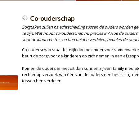
Daarvoor moet bij de rechtba
 van een bijzondere
ingediend om een bijzondere c
dergelijk verzoek kan worden i
(pleeg)ouders of de voogd van 
voogdijinstelling. Als een kin
k een verzoek worden
curator wil indienen kan dat do
urator te benoemen. Een
e-mail van het kind zelf aan de
gediend door het kind zelf, de
et kind, of door een voogdij-
Dit kan in een lopende procedu
rzoek om een bijzondere curator
nog geen sprake is van een pr
l van een brief of e-mail van
mogelijk dat de rechter zelf i
zonder daartoe een verzoek
te hebben ontvangen – een bij
re maar dit kan ook als er nog
benoemd.
re. Daarnaast is het mogelijk
ende procedure – dus zonder
engenoemde personen te
dere curator voor een kind
De taak van de bijzonder
De bijzondere curator vertege
minderjarige. Bij de benoeming