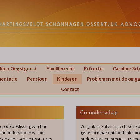
eiden Oegstgeest
Familierecht
Erfrecht
Caroline Sc
mentatie
Pensioen
Kinderen
Problemen met de omga
Contact
Co-ouderschap
op de beslissing van hun
Zorgtaken zullen na echtschei
maar ondervinden wel de
gedeeld maar dat hoeft niet prec
belang een scheidingsproces
ouderschap nu precies in? Hoe