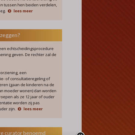
en tussen hen beiden verdelen,
leg.
lees meer
 zeggen?
j een echtscheidingsprocedure
ening geven. De rechter zal de
orziening, een
e- of consultatieregeling of
deren (gaan de kinderen na de
j hun moeder wonen) dan worden
oepen als ze 12 jaar of ouder
mentatie worden zij pas
der zijn.
lees meer
re curator benoemd