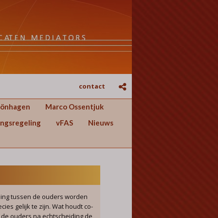
contact
hönhagen
Marco Ossentjuk
ngsregeling
vFAS
Nieuws
ding tussen de ouders worden
ies gelijk te zijn. Wat houdt co-
 de ouders na echtscheiding de