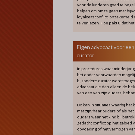
voor de kinderen goed te begel
helpen om om te gaan met bijv
loyaliteitsconflict, onzekerhei
te verliezen. Hoe pakt u dat he
Eigen advocaat voor een 
curator
In procedures waar minderjarig
het onder voorwaarden mogelij
bijzondere curator wordt toege
advocaat die dan alleen de bel
van een van zijn ouders, behart
Dit kan in situaties waarbij het
met zijn/haar ouders of als het 
ouders waar het kind bij betrok
gedacht conflict op het gebied 
opvoeding of het vermogen van