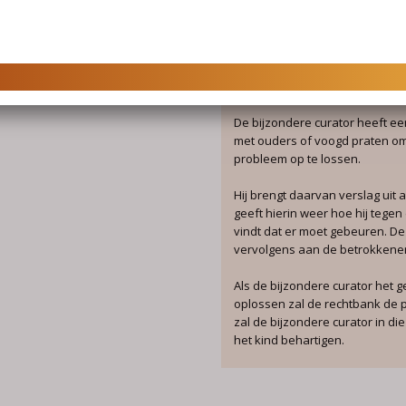
taken van de bijzondere curator
onderzoeken bij welke ouder 
De bijzondere curator spreekt m
betrokkenen en eventueel derd
gezinsvoogd et cetera).
De bijzondere curator heeft ee
met ouders of voogd praten om
probleem op te lossen.
Hij brengt daarvan verslag uit 
geeft hierin weer hoe hij tegen 
vindt dat er moet gebeuren. De
vervolgens aan de betrokkene
Als de bijzondere curator het g
oplossen zal de rechtbank de 
zal de bijzondere curator in d
het kind behartigen.