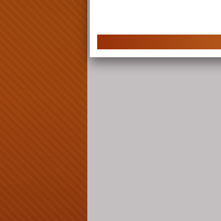
sitemap
© 2026 -
snelsite.nl
-