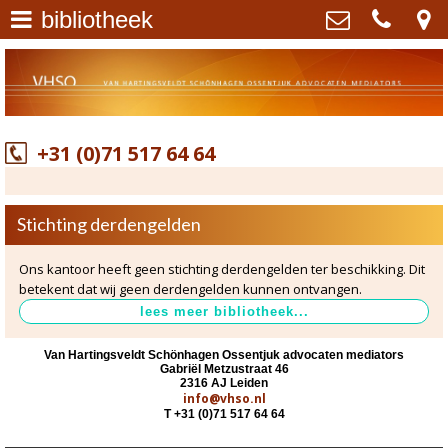
bibliotheek
Advocaten mediators regio
Van Hartingsveldt Schönhagen
Leiden Oegstgeest
>
Ossentjuk advocaten mediators
Gabriël Metzustraat 46 , 2316 AJ
Leiden
Familierecht
>
+31 (0)71 517 64 64
+31 (0)71 517 64 64
info@vhso.nl
Erfrecht
>
Kvk: - 60459271
BTWnr: NL853919902B01
Caroline Schönhagen
>
Stichting derdengelden
Marco Ossentjuk
>
Ons kantoor heeft geen stichting derdengelden ter beschikking. Dit
betekent dat wij geen derdengelden kunnen ontvangen.
Mediation
>
Van Hartingsveldt Schönhagen Ossentjuk advocaten mediators
Scheiding
>
Gabriël Metzustraat 46
2316 AJ Leiden
info@vhso.nl
Alimentatie
>
T +31 (0)71 517 64 64