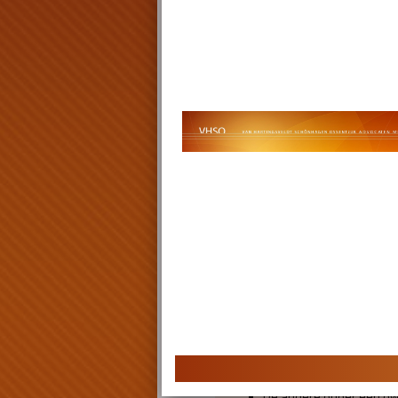
Indien de andere ouder, zonder
door de rechtbank vastgesteld
nakomt doet u er goed aan om 
advocaat. Uw advocaat kan da
beste manier is om de omgangsre
kan in overleg met de andere 
de rechter.
Aan de rechter kunt u bijvoorb
Mediation of een omgang
vinden.
Forensische mediation 
dient plaats te vinden.
Begeleide omgang dient p
Een bijzondere curator a
benoemd.
Een omgangs-ondertoezic
Het gezamenlijk ouderlij
beëindigd.
De hoofdverblijfplaats v
De andere ouder een dw