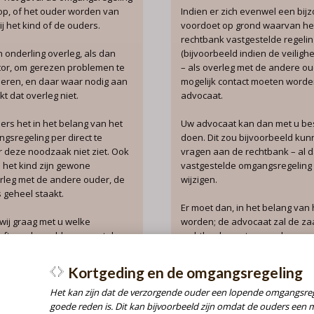
oop, of het ouder worden van
Indien er zich evenwel een bi
j het kind of de ouders.
voordoet op grond waarvan het
rechtbank vastgestelde regeling
n onderling overleg, als dan
(bijvoorbeeld indien de veilighei
tor, om gerezen problemen te
– als overleg met de andere oud
ueren, en daar waar nodig aan
mogelijk contact moeten wor
kt dat overleg niet.
advocaat.
ers het in het belang van het
Uw advocaat kan dan met u bes
gsregeling per direct te
doen. Dit zou bijvoorbeeld kunn
r deze noodzaak niet ziet. Ook
vragen aan de rechtbank – al da
e het kind zijn gewone
vastgestelde omgangsregeling p
erleg met de andere ouder, de
wijzigen.
s geheel staakt.
Er moet dan, in het belang van 
 wij graag met u welke
worden; de advocaat zal de za
eeft om de problemen met de
rechtbank moeten voorleggen e
moeten verzoeken om de zaak z
behandelen. We doen dat graag
dt niet meer nagekomen