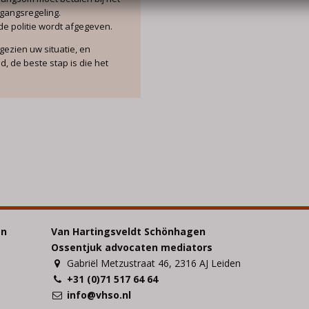
gangsregeling.
e politie wordt afgegeven.
gezien uw situatie, en
d, de beste stap is die het
en
Van Hartingsveldt Schönhagen
Ossentjuk advocaten mediators
Gabriël Metzustraat 46, 2316 AJ Leiden
+31 (0)71 517 64 64
info@vhso.nl