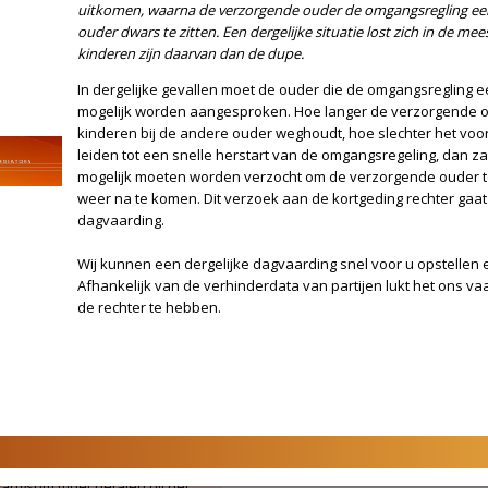
Kortgeding en de omgan
 uw in- of toestemming, de
e omgangsregeling niet meer
Het kan zijn dat de verzorgen
contact op te nemen met een
omgangsregeling stopt zonder
n met u bespreken wat de
is. Dit kan bijvoorbeeld zijn o
geling hersteld te krijgen. Dit
meningsverschil hebben waar z
ouder of door tussenkomst van
verzorgende ouder de omgangsr
daarmee de andere ouder dwars 
situatie lost zich in de meeste 
eeld vragen om te bepalen dat;
kinderen zijn daarvan dan de 
sbemiddeling dient plaats te
of een ouderschapsonderzoek
sitemap
laats te vinden.
© 2026 -
snelsite.nl
-
ls advocaat voor uw kind wordt
htstelling wordt uitgesproken.
k gezag wordt gewijzigd of
an uw kind wordt gewijzigd.
angsom moet betalen bij het