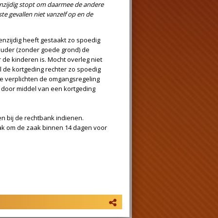
gsregeling
de ouder een lopende
 dat daarvoor een goede reden
mdat de ouders een
ij niet uitkomen, waarna de
egling eenzijdig stopt om
te zitten. Een dergelijke
gevallen niet vanzelf op en de
dupe.
lees meer