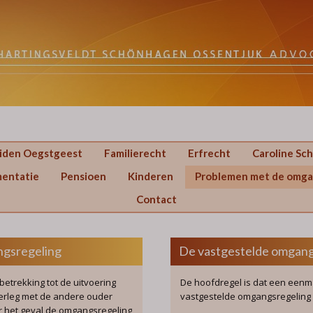
eiden Oegstgeest
Familierecht
Erfrecht
Caroline Sc
mentatie
Pensioen
Kinderen
Problemen met de omga
Contact
gsregeling
De vastgestelde omgang
etrekking tot de uitvoering
De hoofdregel is dat een eenm
erleg met de andere ouder
vastgestelde omgangsregeling
or het geval de omgangsregeling