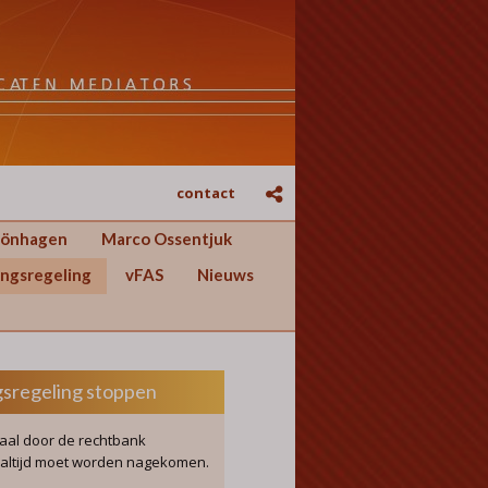
contact
hönhagen
Marco Ossentjuk
ngsregeling
vFAS
Nieuws
sregeling stoppen
aal door de rechtbank
 altijd moet worden nagekomen.