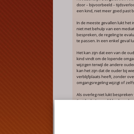
door – bijvoorbeeld – tijdsverl
een kind, niet meer goed past bi
In de meeste gevallen lukt het i
niet met behulp van een media
bespreken, de regeling te eval
te passen. In een enkel geval lu
Het kan zijn dat een van de oud
kind vindt om de lopende omgan
wijzigen terwijl de andere oude
kan het zijn dat de ouder bij wi
verblijfplaats heeft, zonder ov
omgangsregeling wijzigt of zelf
Als overleg niet lukt bespreken
(juridische) mogelijkheden u h
omgangsregeling op te lossen.
De omgangsregeling wor