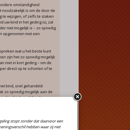
jzondere omstandigheid
 noodzakelijk is om de door de
 te wijzigen, of zelfs te staken
d uw kind in het geding is), zal
er niet mogelijk is – zo spoedig
den opgenomen met een
preken wat u het beste kunt
en zijn het zo spoedig mogelijk
n niet in kort geding – om de
er direct op te schorten of te
het kind, snel gehandeld
ak zo spoedig mogelijk aan de
n daarbij de rechtbank
o snel mogelijk te
 voor u.